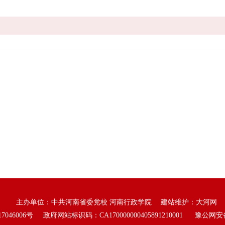
主办单位：中共河南省委党校 河南行政学院 建站维护：
大河网
7046006号
政府网站标识码：CA170000000405891210001
豫公网安备 