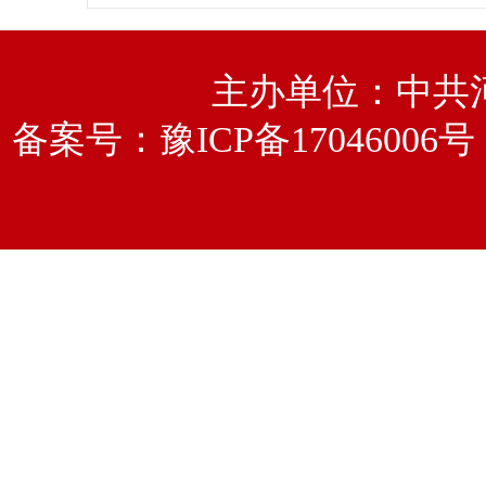
主办单位：中共
备案号：
豫ICP备17046006号