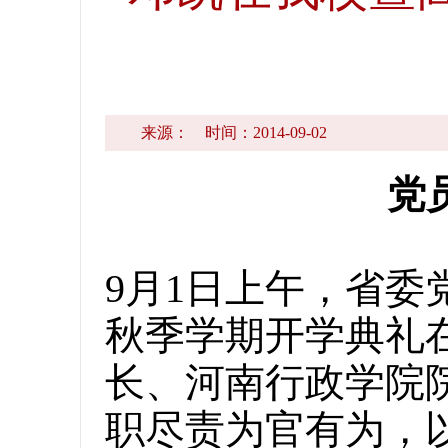
来源：
时间：2014-09-02
党
9月1日上午，省委
秋季学期开学典礼
长、河南行政学院
职尽责为官有为，