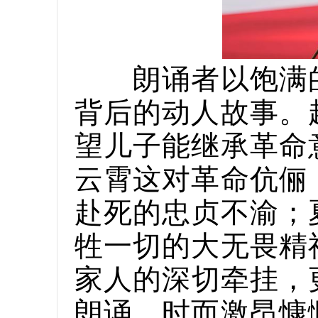
朗诵者以饱满的
背后的动人故事。
望儿子能继承革命
云霄这对革命伉俪
赴死的忠贞不渝；
牲一切的大无畏精
家人的深切牵挂，
朗诵，时而激昂慷