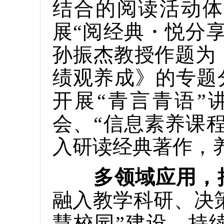
结合的阅读活动体
展“阅经典・悦分
孙振杰教授作题为
绩观养成》的专题
开展“青言青语”
会、“信息素养课
入研读经典著作，
多领域应用，
融入教学科研、决
慧校园”建设，持